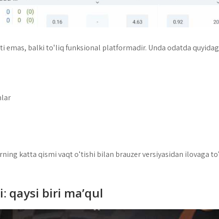
ti emas, balki toʻliq funksional platformadir. Unda odatda quyidag
nlar
ing katta qismi vaqt oʻtishi bilan brauzer versiyasidan ilovaga toʻl
: qaysi biri maʼqul