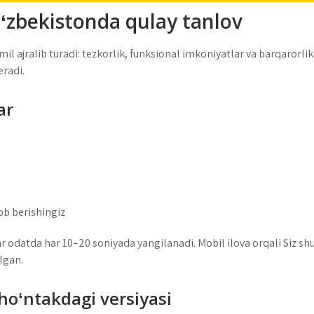
ʻzbekistonda qulay tanlov
il ajralib turadi: tezkorlik, funksional imkoniyatlar va barqarorlik
eradi.
ar
vob berishingiz
r odatda har 10–20 soniyada yangilanadi. Mobil ilova orqali Siz sh
lgan.
choʻntakdagi versiyasi