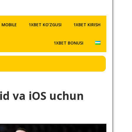
 MOBILE
1XBET KO’ZGUSI
1XBET KIRISH
1XBET BONUSI
oid va iOS uchun