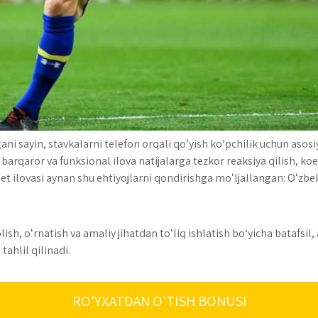
i sayin, stavkalarni telefon orqali qoʻyish ko‘pchilik uchun asosiy
barqaror va funksional ilova natijalarga tezkor reaksiya qilish, koef
et ilovasi aynan shu ehtiyojlarni qondirishga moʻljallangan: Oʻzbe
ish, oʻrnatish va amaliy jihatdan toʻliq ishlatish bo‘yicha batafsi
tahlil qilinadi.
RO'YXATDAN O'TISH BONUSI